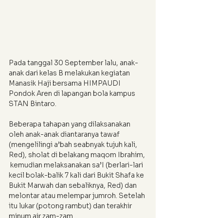
Pada tanggal 30 September lalu, anak-
anak dari kelas B melakukan kegiatan 
Manasik Haji bersama HIMPAUDI 
Pondok Aren di lapangan bola kampus 
STAN Bintaro.
Beberapa tahapan yang dilaksanakan 
oleh anak-anak diantaranya tawaf 
(mengelilingi a’bah seabnyak tujuh kali, 
Red), sholat di belakang maqom Ibrahim, 
 kemudian melaksanakan sa’I (berlari-lari 
kecil bolak-balik 7 kali dari Bukit Shafa ke 
Bukit Marwah dan sebaliknya, Red) dan 
melontar atau melempar jumroh. Setelah 
itu lukar (potong rambut) dan terakhir 
minum air zam-zam.